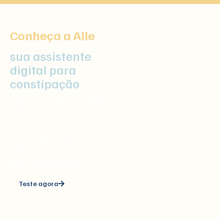
Conheça a Alle
sua assistente
digital para
constipação
A Alle, é um chatbot de Inteligência
Artificial com curadoria médica para
avaliar constipação, oferecer
orientações e tratamento, além de
sinais de alerta para procurar um
médico.
Faça seu teste grátis.
Teste agora