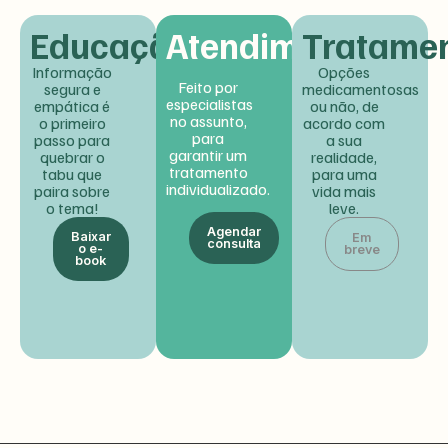
Educação
Atendimento
Tratame
Informação
Opções
Feito por
segura e
medicamentosas
especialistas
empática é
ou não, de
no assunto,
o primeiro
acordo com
para
passo para
a sua
garantir um
quebrar o
realidade,
tratamento
tabu que
para uma
individualizado.
paira sobre
vida mais
o tema!
leve.
Agendar
Baixar
Em
consulta
o e-
breve
book