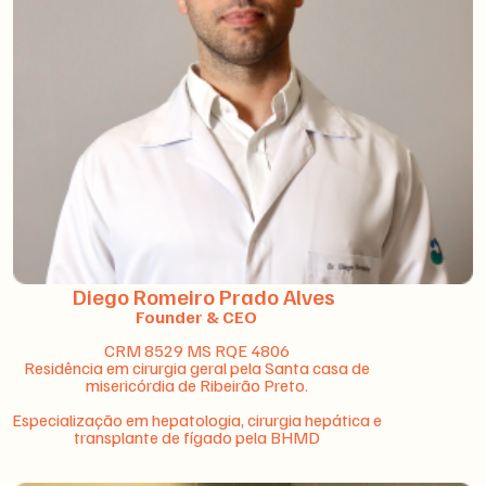
Diego Romeiro Prado Alves
Founder & CEO
CRM 8529 MS RQE 4806
Residência em cirurgia geral pela Santa casa de
misericórdia de Ribeirão Preto.
Especialização em hepatologia, cirurgia hepática e
transplante de fígado pela BHMD