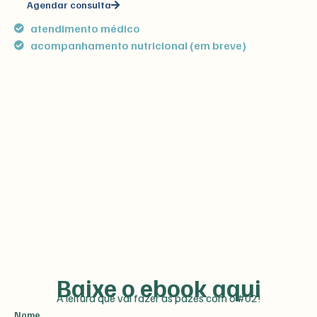
Agendar consulta
atendimento médico
acompanhamento nutricional (em breve)
Baixe o ebook aqui
A leitura que vai fazer as pazes com o #02!
Nome